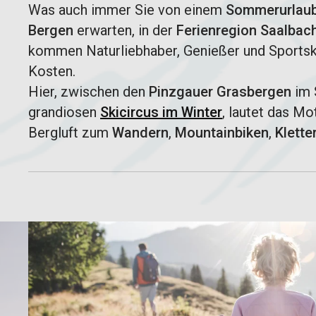
Was auch immer Sie von einem
Sommerurlaub 
Bergen
erwarten, in der
Ferienregion Saalbac
kommen Naturliebhaber, Genießer und Sportska
Kosten.
Hier, zwischen den
Pinzgauer Grasbergen
im 
grandiosen
Skicircus im Winter
, lautet das Mo
Bergluft zum
Wandern
,
Mountainbiken
,
Klette