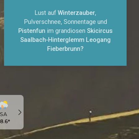
Lust auf
Winterzauber
,
Pulverschnee, Sonnentage und
Pistenfun
im grandiosen
Skicircus
Saalbach-Hinterglemm Leogang
Fieberbrunn?
SO
°
SA
8.6
°