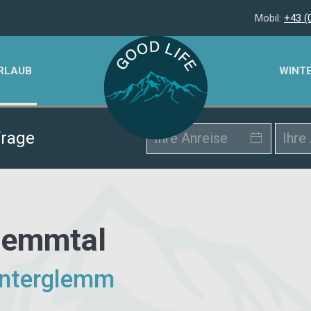
Mobil:
+43 (
RLAUB
WINT
frage
lemmtal
Hinterglemm