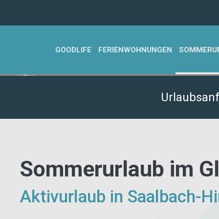
Zum Hauptinhalt springen
GOODLIFE
FERIENWOHNUNGEN
SOMMERU
Urlaubsan
Sommerurlaub im G
Aktivurlaub in Saalbach-