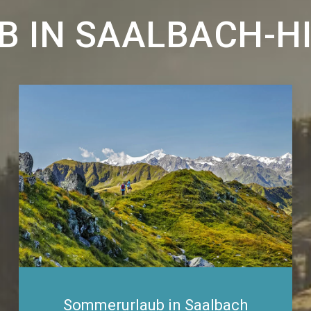
B IN SAALBACH-
Sommerurlaub in Saalbach