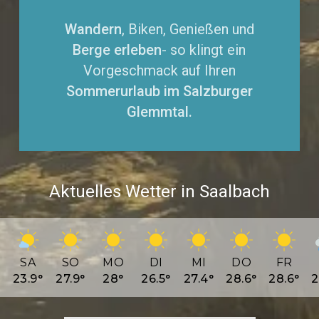
Wandern
, Biken, Genießen und
Berge erleben
- so klingt ein
Vorgeschmack auf Ihren
Sommerurlaub im Salzburger
Glemmtal.
Aktuelles Wetter in Saalbach
SA
SO
MO
DI
MI
DO
FR
23.9
°
27.9
°
28
°
26.5
°
27.4
°
28.6
°
28.6
°
2