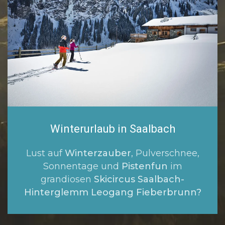
Winterurlaub in Saalbach
Lust auf
Winterzauber
, Pulverschnee,
Sonnentage und
Pistenfun
im
grandiosen
Skicircus Saalbach-
Hinterglemm Leogang Fieberbrunn?