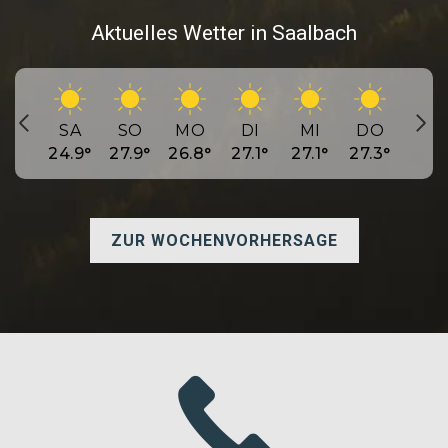
Aktuelles Wetter in Saalbach
SA
SO
MO
DI
MI
DO
FR
24.9
°
27.9
°
26.8
°
27.1
°
27.1
°
27.3
°
28.1
ZUR WOCHENVORHERSAGE